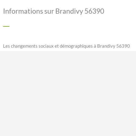
Informations sur Brandivy 56390
Les changements sociaux et démographiques à Brandivy 56390
Située dans la région de Bretagne, la commune de Brandivy
56390 a connu des changements sociaux et démographiques
significatifs au cours des dernières décennies. Cette petite
commune rurale, autrefois caractérisée par une population
vieillissante et une économie agricole traditionnelle, s’est
transformée pour s’adapter aux évolutions de la société et de
l’économie.
Tout d’abord, il convient de souligner les changements
démographiques observés à Brandivy. Le vieillissement de la