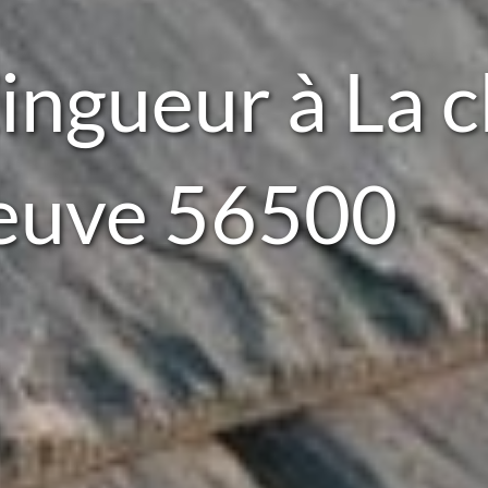
ingueur à La c
euve 56500