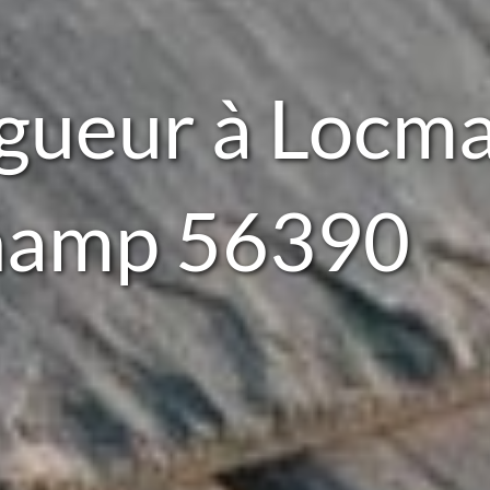
gueur à Locma
hamp 56390