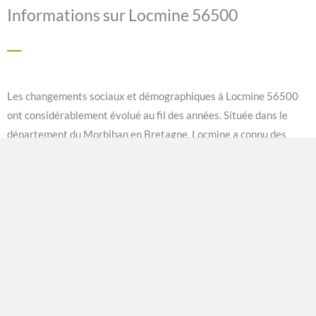
Informations sur Locmine 56500
Les changements sociaux et démographiques à Locmine 56500
ont considérablement évolué au fil des années. Située dans le
département du Morbihan en Bretagne, Locmine a connu des
transformations importantes qui ont impacté à la fois sa
structure sociale et sa composition démographique. Dans cet
article, nous allons examiner en détail ces changements, en
utilisant un ton professionnel et informatif.
Tout d’abord, parlons de l’évolution de la population à Locmine. Au
cours des dernières décennies, la commune a connu une
augmentation significative de sa population. Selon les dernières
estimations, la population de Locmine s’élève désormais à plus de
5 000 habitants. Cette croissance peut être attribuée à