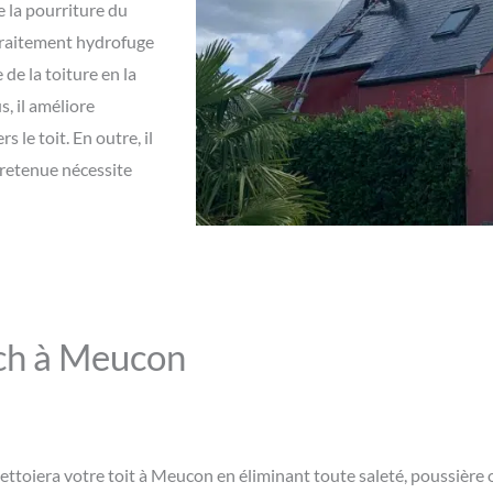
e la pourriture du
 traitement hydrofuge
de la toiture en la
, il améliore
 le toit. En outre, il
ntretenue nécessite
ich à Meucon
nettoiera votre toit à Meucon en éliminant toute saleté, poussiè