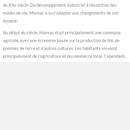
du XXe siècle. Du développement industriel à l’évolution des
modes de vie, Moreac a su s’adapter aux changements de son
époque.
Au début du siècle, Moreac était principalement une commune
agricole, avec une économie basée sur la production de blé, de
pommes de terre et d’autres cultures. Les habitants vivaient
principalement de l’agriculture et du commerce local. Cependant,
avec l’avènement de la révolution industrielle, de nouvelles
opportunités se sont présentées à Moreac.
Dans les années 1920, une usine textile a été construite à
Moreac, créant ainsi de nombreux emplois pour les habitants de
la commune. Cette usine a permis de diversifier l’économie locale
et d’attirer de nouveaux résidents. Au fil des années, l’usine a
prospéré et est devenue l’un des principaux employeurs de la
région. Cela a également entraîné un changement dans le mode