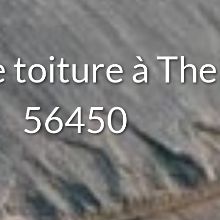
 toiture à The
56450