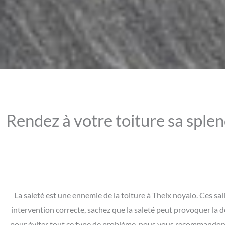
Rendez à votre toiture sa splen
La saleté est une ennemie de la toiture à Theix noyalo. Ces sa
intervention correcte, sachez que la saleté peut provoquer la d
pour éviter tout ce type de problème, nous vous recommandons d