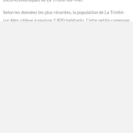
Selon les données les plus récentes, la population de La Trinité-
sur-Mer s’élève à environ 2 800 habitants. Cette petite commune
se distingue par sa situation géographique privilégiée, au bord de
la mer et entourée d’un paysage naturel exceptionnel. Sa
population est donc en grande partie constituée de résidents
permanents, mais elle connaît également une forte affluence
touristique pendant les mois d’été. Cette combinaison entre
habitants permanents et touristes saisonniers crée un besoin
d’emploi varié et dynamique.
En ce qui concerne la démographie, La Trinité-sur-Mer a connu
une croissance régulière au cours des dernières décennies. Les
jeunes ménages y sont de plus en plus attirés en raison de la
qualité de vie offerte, ainsi que des opportunités de travail dans
le secteur du tourisme, de la plaisance et de la pêche. Cette
croissance démographique a également eu un impact positif sur