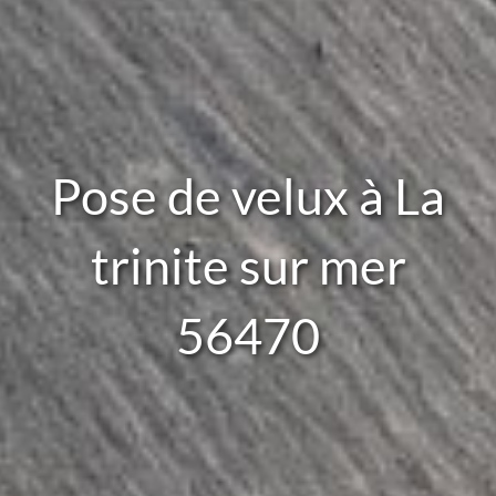
Pose de velux à La
trinite sur mer
56470