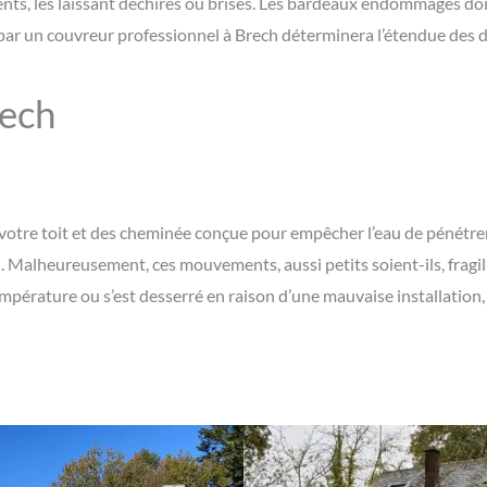
nts, les laissant déchirés ou brisés. Les bardeaux endommagés doi
t par un couvreur professionnel à Brech déterminera l’étendue des 
rech
 de votre toit et des cheminée conçue pour empêcher l’eau de pénét
 Malheureusement, ces mouvements, aussi petits soient-ils, fragilis
 température ou s’est desserré en raison d’une mauvaise installatio