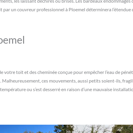
ments, les laissant déchirés ou brisés. Les bardeaux endommagés 
toit par un couvreur professionnel à Ploemel déterminera l’étendu
loemel
ts de votre toit et des cheminée conçue pour empêcher l’eau de pé
 Malheureusement, ces mouvements, aussi petits soient-ils, fragilis
la température ou s’est desserré en raison d’une mauvaise installat